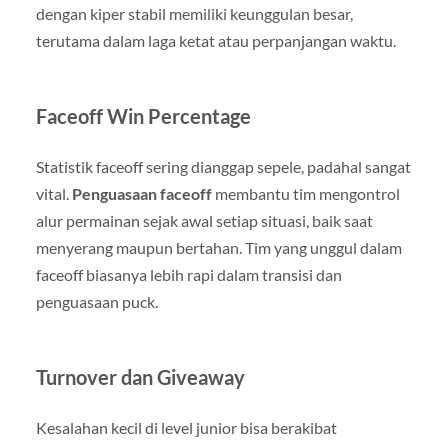
dengan kiper stabil memiliki keunggulan besar,
terutama dalam laga ketat atau perpanjangan waktu.
Faceoff Win Percentage
Statistik faceoff sering dianggap sepele, padahal sangat
vital.
Penguasaan faceoff
membantu tim mengontrol
alur permainan sejak awal setiap situasi, baik saat
menyerang maupun bertahan. Tim yang unggul dalam
faceoff biasanya lebih rapi dalam transisi dan
penguasaan puck.
Turnover dan Giveaway
Kesalahan kecil di level junior bisa berakibat