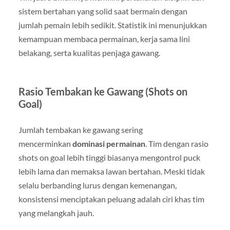
sistem bertahan yang solid saat bermain dengan
jumlah pemain lebih sedikit. Statistik ini menunjukkan
kemampuan membaca permainan, kerja sama lini
belakang, serta kualitas penjaga gawang.
Rasio Tembakan ke Gawang (Shots on
Goal)
Jumlah tembakan ke gawang sering
mencerminkan
dominasi permainan
. Tim dengan rasio
shots on goal lebih tinggi biasanya mengontrol puck
lebih lama dan memaksa lawan bertahan. Meski tidak
selalu berbanding lurus dengan kemenangan,
konsistensi menciptakan peluang adalah ciri khas tim
yang melangkah jauh.