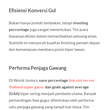
Efisiensi Konversi Gol
Bukan hanya jumlah tembakan, tetapi
shooting
percentage
juga sangat menentukan. Tim juara
biasanya efisien dalam memanfaatkan peluang emas.
Statistik ini menyoroti kualitas finishing pemain depan
dan kemampuan membaca posisi kiper lawan.
Performa Penjaga Gawang
Di World Juniors,
save percentage
link slot server
thailand super gacor
dan goals against average
(GAA)
kiper sering menjadi pembeda utama. Banyak
pertandingan fase gugur ditentukan oleh performa
satu penjaga gawang yang tampil luar biasa. Tim