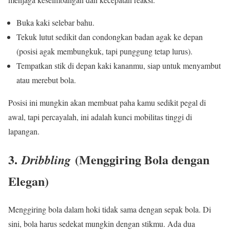
Buka kaki selebar bahu.
Tekuk lutut sedikit dan condongkan badan agak ke depan
(posisi agak membungkuk, tapi punggung tetap lurus).
Tempatkan stik di depan kaki kananmu, siap untuk menyambut
atau merebut bola.
Posisi ini mungkin akan membuat paha kamu sedikit pegal di
awal, tapi percayalah, ini adalah kunci mobilitas tinggi di
lapangan.
3.
(Menggiring Bola dengan
Dribbling
Elegan)
Menggiring bola dalam hoki tidak sama dengan sepak bola. Di
sini, bola harus sedekat mungkin dengan stikmu. Ada dua