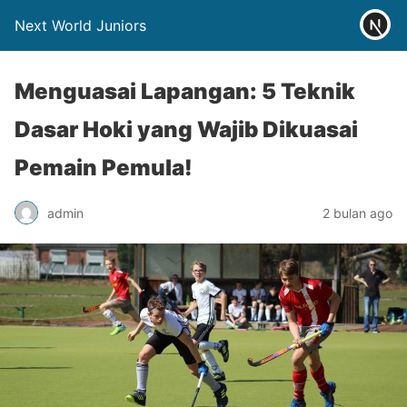
Next World Juniors
Menguasai Lapangan: 5 Teknik
Dasar Hoki yang Wajib Dikuasai
Pemain Pemula!
admin
2 bulan ago