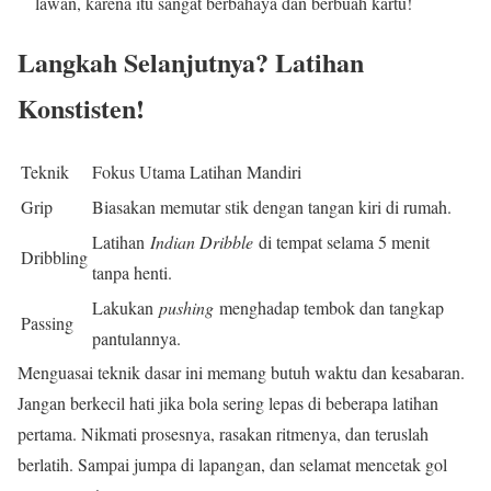
lawan, karena itu sangat berbahaya dan berbuah kartu!
Langkah Selanjutnya? Latihan
Konstisten!
Teknik
Fokus Utama Latihan Mandiri
Grip
Biasakan memutar stik dengan tangan kiri di rumah.
Latihan
Indian Dribble
di tempat selama 5 menit
Dribbling
tanpa henti.
Lakukan
pushing
menghadap tembok dan tangkap
Passing
pantulannya.
Menguasai teknik dasar ini memang butuh waktu dan kesabaran.
Jangan berkecil hati jika bola sering lepas di beberapa latihan
pertama. Nikmati prosesnya, rasakan ritmenya, dan teruslah
berlatih. Sampai jumpa di lapangan, dan selamat mencetak gol