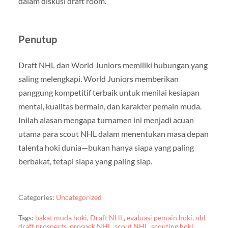
dalam diskusi draft room.
Penutup
Draft NHL dan World Juniors memiliki hubungan yang
saling melengkapi. World Juniors memberikan
panggung kompetitif terbaik untuk menilai kesiapan
mental, kualitas bermain, dan karakter pemain muda.
Inilah alasan mengapa turnamen ini menjadi acuan
utama para scout NHL dalam menentukan masa depan
talenta hoki dunia—bukan hanya siapa yang paling
berbakat, tetapi siapa yang paling siap.
Categories:
Uncategorized
Tags:
bakat muda hoki
,
Draft NHL
,
evaluasi pemain hoki
,
nhl
draft prospects
,
prospek NHL
,
scout NHL
,
scouting hoki