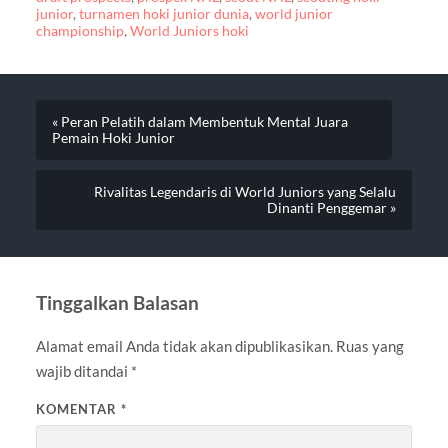
junior
,
turnamen hoki junior dunia
,
world junior
championship
,
World Juniors hoki
« Peran Pelatih dalam Membentuk Mental Juara
Pemain Hoki Junior
Rivalitas Legendaris di World Juniors yang Selalu
Dinanti Penggemar »
Tinggalkan Balasan
Alamat email Anda tidak akan dipublikasikan.
Ruas yang
wajib ditandai
*
KOMENTAR
*