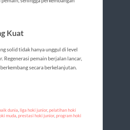
du pemain, sehingga perkembangan
g Kuat
g solid tidak hanya unggul di level
r. Regenerasi pemain berjalan lancar,
s berkembang secara berkelanjutan.
baik dunia
,
liga hoki junior
,
pelatihan hoki
oki muda
,
prestasi hoki junior
,
program hoki