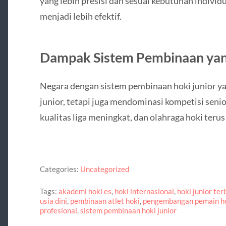
yang lebih presisi dan sesuai kebutuhan indivi
menjadi lebih efektif.
Dampak Sistem Pembinaan yan
Negara dengan sistem pembinaan hoki junior yan
junior, tetapi juga mendominasi kompetisi senio
kualitas liga meningkat, dan olahraga hoki teru
Categories:
Uncategorized
Tags:
akademi hoki es
,
hoki internasional
,
hoki junior ter
usia dini
,
pembinaan atlet hoki
,
pengembangan pemain h
profesional
,
sistem pembinaan hoki junior