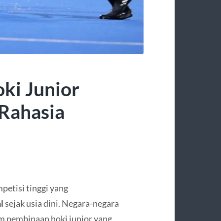
ki Junior
 Rahasia
petisi tinggi yang
l
sejak usia dini. Negara-negara
em pembinaan hoki junior yang