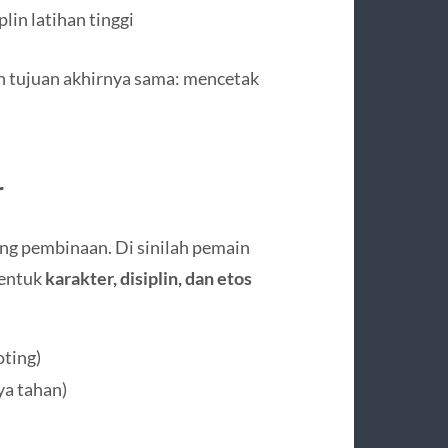
lin latihan tinggi
n tujuan akhirnya sama: mencetak
r
ng pembinaan. Di sinilah pemain
bentuk
karakter, disiplin, dan etos
oting)
aya tahan)