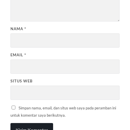
NAMA
*
EMAIL
*
SITUS WEB
Simpan nama, email, dan situs web saya pada peramban ini
untuk komentar saya berikutnya.