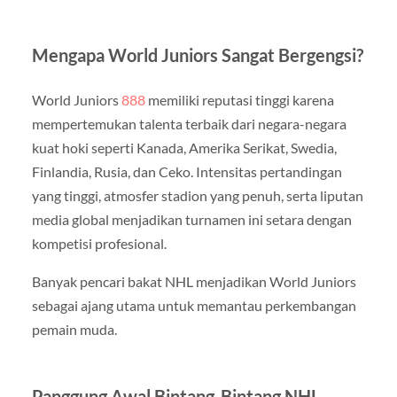
Mengapa World Juniors Sangat Bergengsi?
World Juniors
888
memiliki reputasi tinggi karena
mempertemukan talenta terbaik dari negara-negara
kuat hoki seperti Kanada, Amerika Serikat, Swedia,
Finlandia, Rusia, dan Ceko. Intensitas pertandingan
yang tinggi, atmosfer stadion yang penuh, serta liputan
media global menjadikan turnamen ini setara dengan
kompetisi profesional.
Banyak pencari bakat NHL menjadikan World Juniors
sebagai ajang utama untuk memantau perkembangan
pemain muda.
Panggung Awal Bintang-Bintang NHL