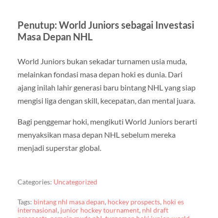
Penutup: World Juniors sebagai Investasi
Masa Depan NHL
World Juniors bukan sekadar turnamen usia muda,
melainkan fondasi masa depan hoki es dunia. Dari
ajang inilah lahir generasi baru bintang NHL yang siap
mengisi liga dengan skill, kecepatan, dan mental juara.
Bagi penggemar hoki, mengikuti World Juniors berarti
menyaksikan masa depan NHL sebelum mereka
menjadi superstar global.
Categories:
Uncategorized
Tags:
bintang nhl masa depan
,
hockey prospects
,
hoki es
internasional
,
junior hockey tournament
,
nhl draft