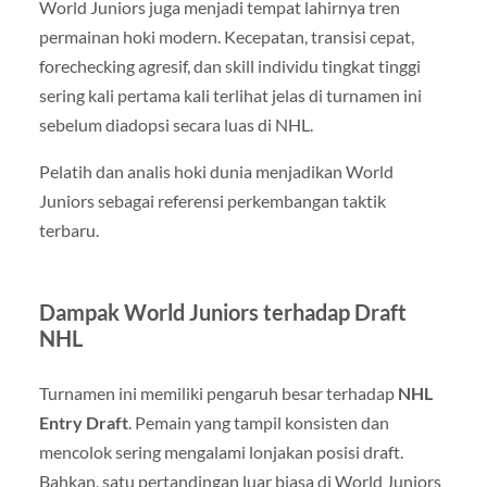
World Juniors juga menjadi tempat lahirnya tren
permainan hoki modern. Kecepatan, transisi cepat,
forechecking agresif, dan skill individu tingkat tinggi
sering kali pertama kali terlihat jelas di turnamen ini
sebelum diadopsi secara luas di NHL.
Pelatih dan analis hoki dunia menjadikan World
Juniors sebagai referensi perkembangan taktik
terbaru.
Dampak World Juniors terhadap Draft
NHL
Turnamen ini memiliki pengaruh besar terhadap
NHL
Entry Draft
. Pemain yang tampil konsisten dan
mencolok sering mengalami lonjakan posisi draft.
Bahkan, satu pertandingan luar biasa di World Juniors